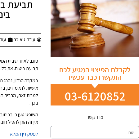
תביעת בי
בים
עו"ד גיא כהן
עוד
כיום, לאחר שבית המש
לקבלת הפיצוי המגיע לכם
תביעת ביטוח. את כל
ת
התקשרו כבר עכשיו
במקרה הנדון, נהרג ת
אישיות לתלמידים, בחב
03-6120852
למרות זאת, מרבית הה
בכך.
השופט טען כי בכיתוב
צרו קשר
אין זה הוגן להטיל חו
לפסק דין המלא