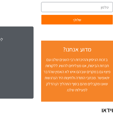
שלח/י
הכספי אלא דווקא מתוך המקום של היחס האישי, ההתחשבות,
למ
שות למצב הרפואי ואף לקשיים הרגשיים שלנו. אתם ביחד צוות
מדוע אנחנו?
 מאוד ואכפתי כלפי הצרכים שלנו כלקוחות ותמיד בראש מעיינכם,
מירה על הזכויות שלנו והזכויות העתידיות שעבורם נלחמתם.
בזכות הניסיון וההיכרות רבי השנים שלנו עם
חברות הביטוח, אנו מצליחים להשיג ללקוחות
פיצוי גם במקרים שבהם איש לא האמין שהדבר
נעמי ואמיר יאיר, מודיעין
יתאפשר. מכתבי התודה ולחיצות היד הנרגשות
ו בתביעת פוליסת סיעוד ותביעת אובדן כושר עבודה
שאנו מקבלים מהם בסוף התהליך הן הדלק
לפעילות שלנו.
וידאו